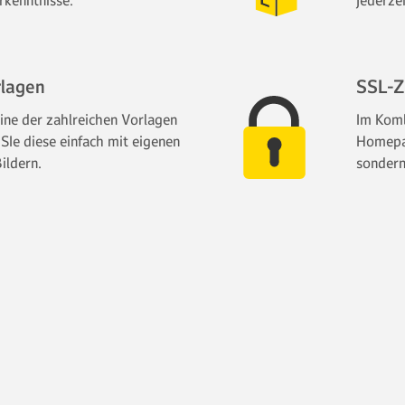
kenntnisse.
jederze
rlagen
SSL-Ze
ine der zahlreichen Vorlagen
Im Komb
 SIe diese einfach mit eigenen
Homepa
ildern.
sondern