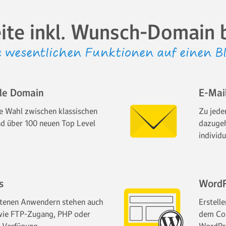
ite inkl. Wunsch-Domain
e wesentlichen Funktionen auf einen Bl
lle Domain
E-Mai
e Wahl zwischen klassischen
Zu jede
d über 100 neuen Top Level
dazugeh
individu
s
WordP
ttenen Anwendern stehen auch
Erstelle
wie FTP-Zugang, PHP oder
dem Co